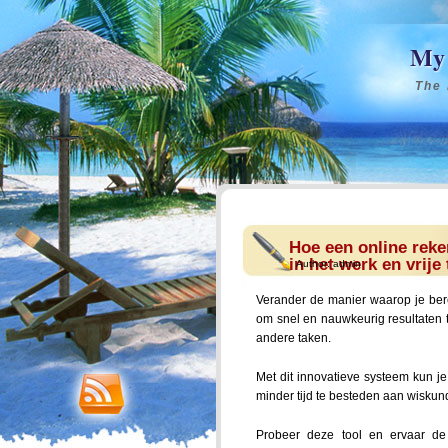
My 
The 
Hoe een online reke
in het werk en vrije 
Author:
admin
Verander de manier waarop je bere
om snel en nauwkeurig resultaten t
andere taken.
Met dit innovatieve systeem kun 
minder tijd te besteden aan wiskun
Probeer deze tool en ervaar de