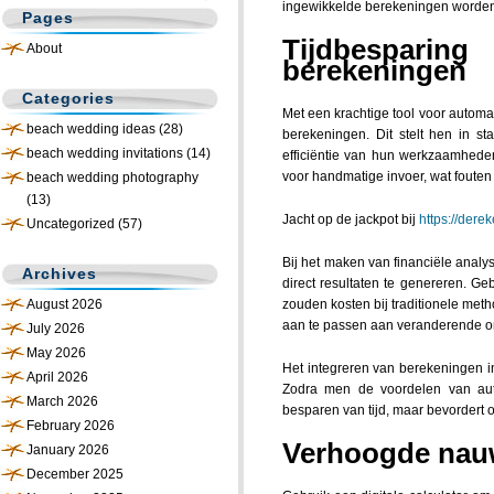
ingewikkelde berekeningen worden 
Pages
Tijdbespari
About
berekeningen
Categories
Met een krachtige tool voor automa
beach wedding ideas
(28)
berekeningen. Dit stelt hen in s
beach wedding invitations
(14)
efficiëntie van hun werkzaamheden
voor handmatige invoer, wat fouten
beach wedding photography
(13)
Jacht op de jackpot bij
https://der
Uncategorized
(57)
Bij het maken van financiële analy
Archives
direct resultaten te genereren. Ge
August 2026
zouden kosten bij traditionele met
aan te passen aan veranderende o
July 2026
May 2026
Het integreren van berekeningen in
April 2026
Zodra men de voordelen van autom
March 2026
besparen van tijd, maar bevordert
February 2026
Verhoogde nauwk
January 2026
December 2025