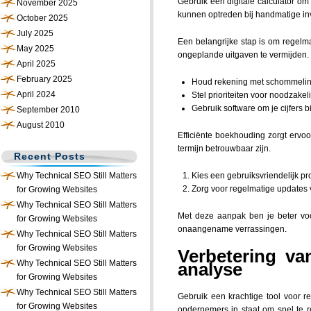
Gebruik een digitale calculator om 
November 2025
kunnen optreden bij handmatige in
October 2025
July 2025
Een belangrijke stap is om regelma
May 2025
ongeplande uitgaven te vermijden.
April 2025
February 2025
Houd rekening met schommelin
April 2024
Stel prioriteiten voor noodzakel
Gebruik software om je cijfers b
September 2010
August 2010
Efficiënte boekhouding zorgt ervoo
termijn betrouwbaar zijn.
Recent Posts
Why Technical SEO Still Matters
Kies een gebruiksvriendelijk p
Zorg voor regelmatige updates
for Growing Websites
Why Technical SEO Still Matters
Met deze aanpak ben je beter voor
for Growing Websites
onaangename verrassingen.
Why Technical SEO Still Matters
for Growing Websites
Verbetering va
Why Technical SEO Still Matters
analyse
for Growing Websites
Why Technical SEO Still Matters
Gebruik een krachtige tool voor r
for Growing Websites
ondernemers in staat om snel te 